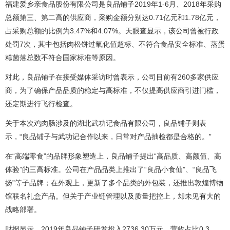
福建爱乡亲食品股份有限公司是良品铺子2019年1-6月、2018年采购
总额第三、第二高的供应商，采购金额分别达0.71亿元和1.78亿元，
占采购总额的比例为3.47%和4.07%。天眼查显示，该公司曾被行政
处罚7次，其中包括肉松饼过氧化值超标、不符合食品安全标准、蒸蛋
糕菌落总数不符合国家标准等原因。
对此，良品铺子在接受媒体采访时曾表示，公司目前有260多家供应
商，为了确保产品品质的稳定与高标准，不仅提高供应商引进门槛，
还定期进行飞行检查。
关于本次鸡肉肠涉及的湖北武功记食品有限公司，良品铺子则表
示，“良品铺子与武功记合作以来，日常对产品抽检都是合格的。”
在“高端零食”的品牌形象塑造上，良品铺子提出“高品质、高颜值、高
体验”的三高标准。公司在产品品类上推出了“良品小食仙”、“良品飞
扬”等子品牌；在外观上，更新了多个品类的外包装，还推出敦煌博物
馆联名礼盒产品。但关于产业链管理以及质量把控上，却未见有大的
战略部署。
财报显示，2019年良品铺子研发投入2736.30万元，营收占比0.3