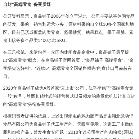
自封“高端零食”备受质疑
公开资料显示，良品铺子2006年创立于湖北，公司主要从事休闲食品
的研发、采购、销售和运营业务，原材料采购自全球30多个国家和地
区。目前已形成覆盖肉类零食、坚果炒货、糖果糕点、果干果脯、素
食山珍等多个品类1400余款SKU。
在三只松鼠、来伊份等一众国内休闲食品企业中，良品铺子最早提
出“高端零食”概念。在良品铺子官网首页，“良品铺子 高端零食”、“金
字塔尖选好料”、“连续5年高端零食全国销售领先”的宣传口号赫赫在
目。
2020年良品铺子成为A股首家“云上市”公司，似乎坐稳了“高端零食第
一股”称号，然而其贴牌式的经营模式以及频发的质量危机却让其自封
的“高端零食”头衔备受质疑。
根据消费者提供的信息，上述出现蛆虫的鸡肉肠产品是由湖北武功记
食品有限公司为良品铺子代工生产的。天眼查显示，这家工厂主做肉
肠和肉松产品，曾发生食安问题：2018年该公司生产的肉粉松(原味)