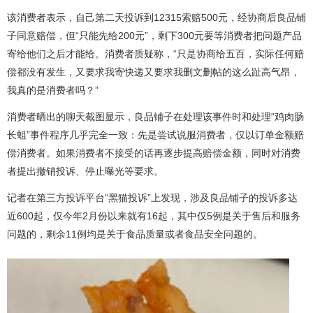
该消费者表示，自己第二天投诉到12315索赔500元，经协商后良品铺
子同意赔偿，但“只能先给200元”，剩下300元要等消费者把问题产品
寄给他们之后才能给。消费者质疑称，“只是协商给五百，实际任何赔
偿都没有发生，又要求我寄快递又要求我删文删帖的这么趾高气昂，
我真的是消费者吗？”
消费者晒出的聊天截图显示，良品铺子在处理该事件时和处理“鸡肉肠
长蛆”事件程序几乎完全一致：先是尝试说服消费者，仅以订单金额赔
偿消费者。如果消费者不接受的话再逐步提高赔偿金额，同时对消费
者提出撤销投诉、停止曝光等要求。
记者在第三方投诉平台“黑猫投诉”上发现，涉及良品铺子的投诉多达
近600起，仅今年2月份以来就有16起，其中仅5例是关于售后和服务
问题的，剩余11例均是关于食品质量或者食品安全问题的。