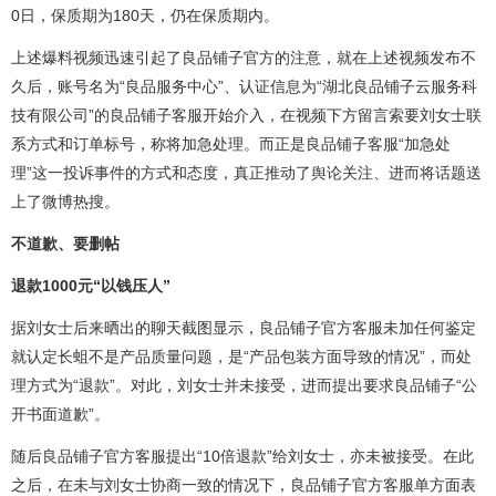
0日，保质期为180天，仍在保质期内。
上述爆料视频迅速引起了良品铺子官方的注意，就在上述视频发布不
久后，账号名为“良品服务中心”、认证信息为“湖北良品铺子云服务科
技有限公司”的良品铺子客服开始介入，在视频下方留言索要刘女士联
系方式和订单标号，称将加急处理。而正是良品铺子客服“加急处
理”这一投诉事件的方式和态度，真正推动了舆论关注、进而将话题送
上了微博热搜。
不道歉、要删帖
退款1000元“以钱压人”
据刘女士后来晒出的聊天截图显示，良品铺子官方客服未加任何鉴定
就认定长蛆不是产品质量问题，是“产品包装方面导致的情况”，而处
理方式为“退款”。对此，刘女士并未接受，进而提出要求良品铺子“公
开书面道歉”。
随后良品铺子官方客服提出“10倍退款”给刘女士，亦未被接受。在此
之后，在未与刘女士协商一致的情况下，良品铺子官方客服单方面表