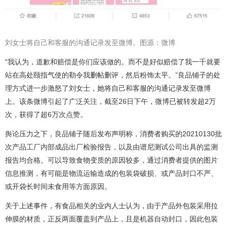
刘女士将自己和客服的沟通记录发至微博。图源：微博
“我认为，道歉和赔偿是你们应该做的。而不是好似赔偿了我一千就要
站在高处颐指气使的勒令我删帖删评，然后粉饰太平。”良品铺子的处
理方式进一步激怒了刘女士，她将自己和客服的沟通记录发至微博
上。该条微博引起了广泛关注，截至26日下午，微博已被转发超2万
次，获得了超6万次点赞。
舆论压力之下，良品铺子随后发布声明称，消费者购买的20210130批
次产品工厂内部成品出厂检验报告，以及由谱尼测试公司出具的监测
报告均合格。可以导致食物变质的原因较多，通过消费者提供的图片
信息推测，有可能是物流运输造成的包装袋破损、或产品封口不严、
或开袋长时间未食用等方面原因。
关于上述事件，有食品相关的业内人士认为，由于产品外包装采用拉
伸膜的材质，正反两面覆盖到产品上，且是机器自动封口，因此包装