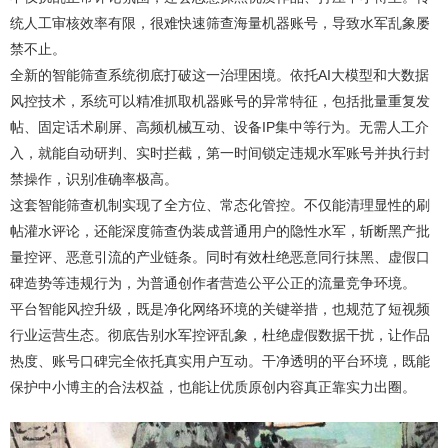
统人工审核效率有限，很难快速筛查海量机器账号，导致水军乱象屡
禁不止。
全新的智能筛查系统彻底打破这一治理困境。依托AI大模型和大数据
风控技术，系统可以精准抓取机器账号的异常特征，包括批量重复发
帖、固定话术刷屏、高频机械互动、设备IP集中等行为。无需人工介
入，就能自动研判、实时拦截，第一时间锁定违规水军账号并执行封
禁操作，识别准确率极高。
这套智能筛查机制实现了全方位、常态化管控。不仅能清理显性的刷
帖灌水评论，还能深度筛查伪装成普通用户的隐性水军，斩断黑产批
量控评、恶意引流的产业链条。同时有效杜绝恶意同行抹黑、虚假口
碑造势等违规行为，为普通创作者营造公平公正的流量竞争环境。
平台智能风控升级，既是净化网络环境的关键举措，也规范了短视频
行业运营生态。彻底告别水军控评乱象，杜绝虚假数据干扰，让作品
热度、账号口碑完全依托真实用户互动。干净透明的平台环境，既能
保护中小博主的合法权益，也能让优质原创内容真正靠实力出圈。