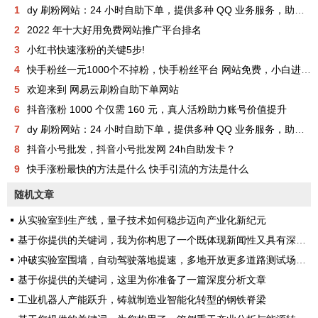
1
dy 刷粉网站：24 小时自助下单，提供多种 QQ 业务服务，助你成为网红
2
2022 年十大好用免费网站推广平台排名
3
小红书快速涨粉的关键5步!
4
快手粉丝一元1000个不掉粉，快手粉丝平台 网站免费，小白进来看看，教你如何快速涨粉1000，其实很简单！
5
欢迎来到 网易云刷粉自助下单网站
6
抖音涨粉 1000 个仅需 160 元，真人活粉助力账号价值提升
7
dy 刷粉网站：24 小时自助下单，提供多种 QQ 业务服务，助你成为网红
8
抖音小号批发，抖音小号批发网 24h自助发卡？
9
快手涨粉最快的方法是什么 快手引流的方法是什么
随机文章
从实验室到生产线，量子技术如何稳步迈向产业化新纪元
基于你提供的关键词，我为你构思了一个既体现新闻性又具有深度的标题，并完成了一篇完整的文章
冲破实验室围墙，自动驾驶落地提速，多地开放更多道路测试场景构建真实考场
基于你提供的关键词，这里为你准备了一篇深度分析文章
工业机器人产能跃升，铸就制造业智能化转型的钢铁脊梁