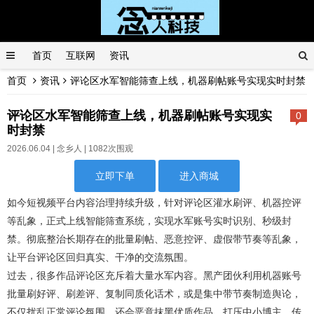
首页
互联网
资讯
首页
资讯
评论区水军智能筛查上线，机器刷帖账号实现实时封禁
评论区水军智能筛查上线，机器刷帖账号实现实
0
时封禁
2026.06.04 |
念乡人
| 1082次围观
立即下单
进入商城
如今短视频平台内容治理持续升级，针对评论区灌水刷评、机器控评
等乱象，正式上线智能筛查系统，实现水军账号实时识别、秒级封
禁。彻底整治长期存在的批量刷帖、恶意控评、虚假带节奏等乱象，
让平台评论区回归真实、干净的交流氛围。
过去，很多作品评论区充斥着大量水军内容。黑产团伙利用机器账号
批量刷好评、刷差评、复制同质化话术，或是集中带节奏制造舆论，
不仅扰乱正常评论氛围，还会恶意抹黑优质作品、打压中小博主。传