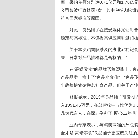
商，采购金额分别达0.71亿元和1.78亿
公司曾被行政处罚7次，其中包括肉松饼
符合国家标准等原因。
对此，良品铺子在接受媒体采访时曾表
稳定与高标准，不仅提高供应商引进门
关于本次鸡肉肠涉及的湖北武功记食品
来，日常对产品抽检都是合格的。”
在“高端零食”的品牌形象塑造上，良品
产品品类上推出了“良品小食仙”、“良
出敦煌博物馆联名礼盒产品。但关于产
财报显示，2019年良品铺子研发投入27
入1951.45万元，在总营收中占比仍为
凡为代言人，在深圳举办了“匠心12年 
业内专家表示，与精美高端的外包装、
全才是“高端零食”良品铺子更应该关注的