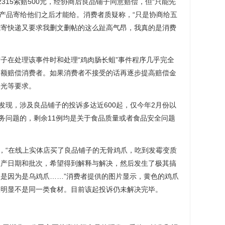
15索赔500元，经协商后良品铺子同意赔偿，但“只能先
问题产品寄给他们之后才能给。消费者质疑称，“只是协商给五
我寄快递又要求我删文删帖的这么趾高气昂，我真的是消费
在处理该事件时和处理“鸡肉肠长蛆”事件程序几乎完全
金额赔偿消费者。如果消费者不接受的话再逐步提高赔偿金
曝光等要求。
现，涉及良品铺子的投诉多达近600起，仅今年2月份以
服务问题的，剩余11例均是关于食品质量或者食品安全问题
，“在线上实体店买了良品铺子的无骨鸡爪，吃到发霉变质
生产日期和批次，希望得到解释与解决，然后发生了极其搞
是因为是乌鸡爪……”消费者提供的图片显示，黄色的鸡爪
爪明显不是同一类食材。目前该起投诉仍未解决完毕。