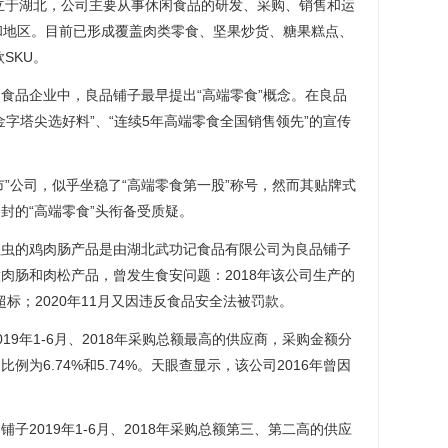
立于湖北，公司主要从事休闲食品的研发、采购、销售和运
和地区。目前已形成覆盖肉类零食、坚果炒货、糖果糕点、
SKU。
品企业中，良品铺子最早提出“高端零食”概念。在良品
金字塔尖选好料”、“连续5年高端零食全国销售领先”的宣传
”公司，似乎坐稳了“高端零食第一股”称号，然而其贴牌式
封的“高端零食”头衔备受质疑。
的鸡肉肠产品是由湖北武功记食品有限公司为良品铺子
肉肠和肉松产品，曾发生食安问题：2018年该公司生产的
超标；2020年11月又因违反食品安全法被罚款。
年1-6月、2018年采购总额最高的供应商，采购金额分
比例为6.74%和5.74%。天眼查显示，该公司2016年曾因
019年1-6月、2018年采购总额第三、第二高的供应