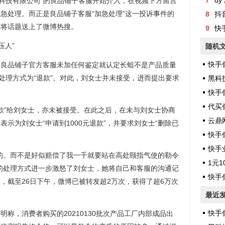
7
dy 
务科技有限公司”的良品铺子客服开始介入，在视频下方留言
急处理。而正是良品铺子客服“加急处理”这一投诉事件的
8
抖
而将话题送上了微博热搜。
9
快
压人”
随机
快手
品铺子官方客服未加任何鉴定就认定长蛆不是产品质量
而处理方式为“退款”。对此，刘女士并未接受，进而提出要求
黑科
快手
代买
款”给刘女士，亦未被接受。在此之后，在未与刘女士协商
云鼎
示为刘女士“申请到1000元退款”，并要求刘女士“删除已
快手
快手
。而不是好似赔偿了我一千就要站在高处颐指气使的勒令
1元1
的处理方式进一步激怒了刘女士，她将自己和客服的沟通记
快手
，截至26日下午，微博已被转发超2万次，获得了超6万次
最近
快手
，消费者购买的20210130批次产品工厂内部成品出