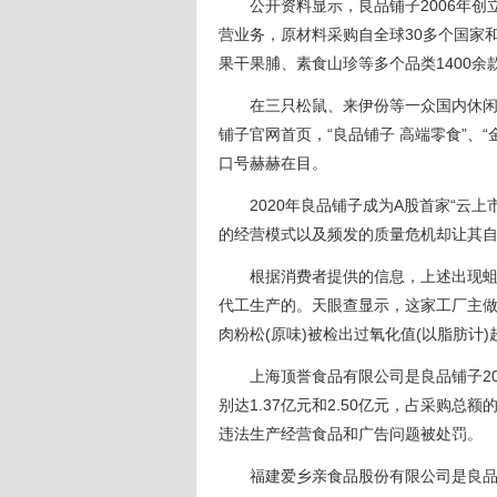
公开资料显示，良品铺子2006年创
营业务，原材料采购自全球30多个国家
果干果脯、素食山珍等多个品类1400余款
在三只松鼠、来伊份等一众国内休闲食
铺子官网首页，“良品铺子 高端零食”、“
口号赫赫在目。
2020年良品铺子成为A股首家“云上市
的经营模式以及频发的质量危机却让其自
根据消费者提供的信息，上述出现蛆虫
代工生产的。天眼查显示，这家工厂主做
肉粉松(原味)被检出过氧化值(以脂肪计)
上海顶誉食品有限公司是良品铺子2019
别达1.37亿元和2.50亿元，占采购总额的
违法生产经营食品和广告问题被处罚。
福建爱乡亲食品股份有限公司是良品铺子2