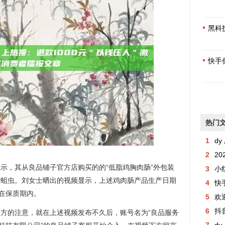
黑科
快手
热门
1
dy 
2
2
，其从良品铺子官方店购买的的“低脂鸡胸肉肠”外包装
3
小
的蛆虫。刘女士晒出的视频显示，上述鸡肉肠产品生产日期
4
快手粉丝
仍在保质期内。
5
欢
6
抖音
的注意，就在上述视频发布不久后，账号名为“良品服务