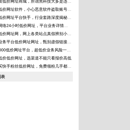
技低价网址商城，所谓黑科技大多是违规手段
低价网址软件，小心恶意软件盗取账号信息
低价网址平台快手，行业套路深度揭秘分享
网络24小时低价网址，平台业务详情梳理
低价网址网，网上各类站点真假辨别小技巧
业务平台低价网址网址，甄别虚假链接方法
000低价网址平台，超低价业务风险一定要知
低价低价网址，选渠道不能只看报价高低
买快手粉丝低价网址，免费领粉几乎都是骗局
列表