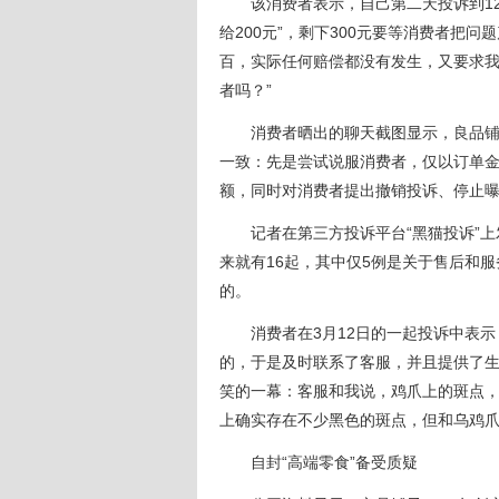
该消费者表示，自己第二天投诉到123
给200元”，剩下300元要等消费者把
百，实际任何赔偿都没有发生，又要求
者吗？”
消费者晒出的聊天截图显示，良品铺子
一致：先是尝试说服消费者，仅以订单
额，同时对消费者提出撤销投诉、停止
记者在第三方投诉平台“黑猫投诉”上发
来就有16起，其中仅5例是关于售后和
的。
消费者在3月12日的一起投诉中表示
的，于是及时联系了客服，并且提供了
笑的一幕：客服和我说，鸡爪上的斑点，
上确实存在不少黑色的斑点，但和乌鸡
自封“高端零食”备受质疑