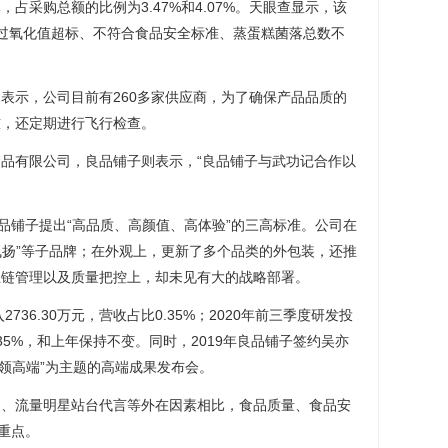
元，占采购总额的比例为3.47%和4.07%。天眼查显示，该
过氧化值超标、不符合食品安全标准、蒸蛋糕菌落总数不
示，公司目前有260多家供应商，为了确保产品品质的
槛，还定期进行飞行检查。
有限公司，良品铺子则表示，“良品铺子与武功记合作以
铺子提出“高品质、高颜值、高体验”的三高标准。公司在
品飞扬”等子品牌；在外观上，更新了多个品类的外包装，还推
业链管理以及质量把控上，却未见有大的战略部署。
36.30万元，营收占比0.35%；2020年前三季度研发投
0.35%，和上年保持不变。同时，2019年良品铺子签约吴亦
引领高端”为主题的高端成果发布会。
流量明星站台代言等外在因素相比，食品质量、食品安
重点。