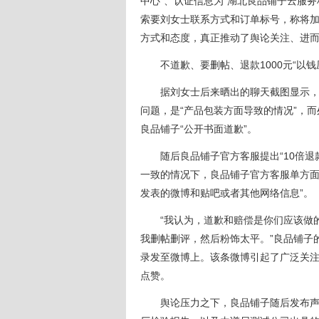
中心”、认证信息为“湖北良品铺子云服
索要刘女士联系方式和订单标号，称将加
方式和态度，真正推动了舆论关注、进
不道歉、要删帖、退款1000元“以钱
据刘女士后来晒出的聊天截图显示，良
问题，是“产品包装方面导致的情况”，
良品铺子“公开书面道歉”。
随后良品铺子官方客服提出“10倍退
一致的情况下，良品铺子官方客服单方面表
发表的微博和贴吧或者其他网络信息”。
“我认为，道歉和赔偿是你们应该做的
我删帖删评，然后粉饰太平。”良品铺子
录发至微博上。该条微博引起了广泛关注
点赞。
舆论压力之下，良品铺子随后发布声明称