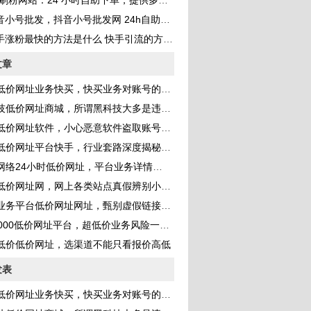
刷粉网站：24 小时自助下单，提供多种 QQ 业务服务，助你成为网红
音小号批发，抖音小号批发网 24h自助发卡？
手涨粉最快的方法是什么 快手引流的方法是什么
文章
低价网址业务快买，快买业务对账号的影响
技低价网址商城，所谓黑科技大多是违规手段
低价网址软件，小心恶意软件盗取账号信息
低价网址平台快手，行业套路深度揭秘分享
网络24小时低价网址，平台业务详情梳理
低价网址网，网上各类站点真假辨别小技巧
业务平台低价网址网址，甄别虚假链接方法
000低价网址平台，超低价业务风险一定要知
低价低价网址，选渠道不能只看报价高低
发表
低价网址业务快买，快买业务对账号的影响