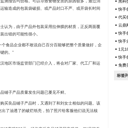
的监测报告均合格。可以导致食物变质的原因较多，通过消
黑科
流运输造成的包装袋破损、或产品封口不严、或开袋长时间
快手
代买
云鼎
认为，由于产品外包装采用拉伸膜的材质，正反两面覆
快手
包装出错的可能性很小。
快手
个食品企业都不敢说自己百分百能够把整个质量做好，企
1元1
键的。”
快手
地区市场监管部门已经介入，将会对厂家、代工厂和运
免费
标签
品铺子产品质量发生问题已屡见不鲜。
买良品铺子产品时，又遇到了和刘女士相似的问题。该
吃出了油透了的破烂纸壳，拍了照片给客服他们说无法核