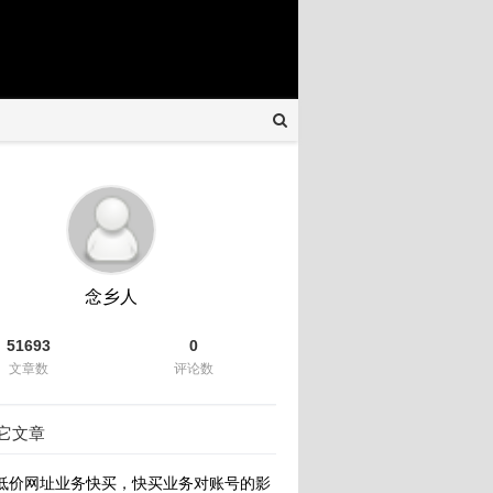
念乡人
51693
0
文章数
评论数
它文章
低价网址业务快买，快买业务对账号的影响