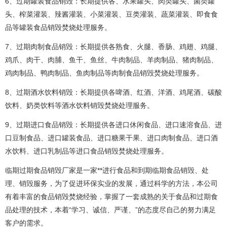
6、过期罐装食品销毁：长期提供各、水果罐头、肉类罐头、菌类罐
头、榨菜灌装、辣酱灌装、小菜灌装、豆类灌装、蔬菜灌装、即食食
品等罐装食品销毁焚烧处理服务。
7、过期肉制食品销毁：长期提供各熟食、火腿、香肠、鸡翅、鸡腿、
鸡爪、肉干、肉脯、鱼干、鱼丝、牛肉制品、羊肉制品、猪肉制品、
鸡肉制品、鸭肉制品、鱼肉制品等肉制食品销毁焚烧处理服务。
8、过期酒水饮料销毁：长期提供各啤酒、红酒、洋酒、鸡尾酒、碳酸
饮料、奶类饮料等酒水饮料销毁焚烧处理服务。
9、过期进口食品销毁：长期提供各进口休闲食品、进口速溶食品、进
口豆制食品、进口罐装食品、进口糖果干果、进口肉制食品、进口酒
水饮料、进口乳制品等进口食品销毁焚烧处理服务。
临期过期食品销毁厂家是一家**进行食品和到期临期食品销毁、处
理、销毁服务，为了促进环保实业的发展，通过科学的方法，本公司
有着丰富的食品销毁焚烧经验，掌握了一套成熟的关于食品和过期食
品处理的技术，本着“学习、诚信、严谨、”的态度尽自己的努力满足
客户的需求。