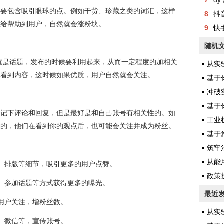
7
dy 
以要包含吸引眼球的点。例如干货、珍藏之类的词汇，这样
8
抖
以给帮助到用户，自然就会涨粉块。
9
快
随机
的就是话题，发布的时候要利用起来，从而一定程度的加相关
从实验
地看到内容，这时候如果优质，用户自然就会关注。
基于你提供
冲破实验
基于你
笔记下评论和回复，但是最好是和自己账号有相关性的。如
工业机
高的，他们在看到你的观点后，也可能会关注并成为粉丝。
基于您提
筑牢治理
从能用
、排版等细节，吸引更多的用户点赞。
政策护
、参加话题等方式获得更多的曝光。
最近
用户关注，增粉丝数。
从实验
、微信等，宣传账号。