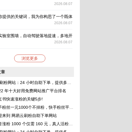
2026.08.07
你提供的关键词，我为你构思了一个既体现新闻性又具有深度的标题，并
2026.08.07
实验室围墙，自动驾驶落地提速，多地开放更多道路测试场景构建真实考
2026.08.07
浏览更多
文章
刷粉网站：24 小时自助下单，提供多种 QQ 业务服务，助你成为网红
022 年十大好用免费网站推广平台排名
红书快速涨粉的关键5步!
一元1000个不掉粉，快手粉丝平台 网站免费，小白进来看看，教你如何快速涨粉1000，其实很简单！
迎来到 网易云刷粉自助下单网站
涨粉 1000 个仅需 160 元，真人活粉助力账号价值提升