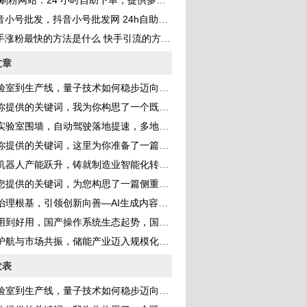
刷粉网站：24 小时自助下单，提供多种 QQ 业务服务，助你成为网红
音小号批发，抖音小号批发网 24h自助发卡？
手涨粉最快的方法是什么 快手引流的方法是什么
文章
室到生产线，量子技术如何稳步迈向产业化新纪元
的关键词，我为你构思了一个既体现新闻性又具有深度的标题，并完成了一篇完整的文章
室围墙，自动驾驶落地提速，多地开放更多道路测试场景构建真实考场
提供的关键词，这里为你准备了一篇深度分析文章
器人产能跃升，铸就制造业智能化转型的钢铁脊梁
供的关键词，为您构思了一篇侧重于产业分析与能源转型的深度文章
根基，引领创新向善—AI生成内容监管持续强化 规范行业健康发展
到好用，国产操作系统生态起势，国产化替代步入快车道
航与市场共振，储能产业迈入规模化发展黄金期
发表
室到生产线，量子技术如何稳步迈向产业化新纪元