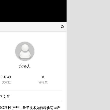
念乡人
51641
0
文章数
评论数
它文章
验室到生产线，量子技术如何稳步迈向产业化新纪元