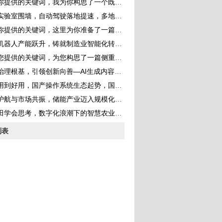
的关键词，我为你构思了一个既体现新闻性又具有深度的标题，并完成了一篇完整的文章
室围墙，自动驾驶落地提速，多地开放更多道路测试场景构建真实考场
提供的关键词，这里为你准备了一篇深度分析文章
器人产能跃升，铸就制造业智能化转型的钢铁脊梁
供的关键词，为您构思了一篇侧重于产业分析与能源转型的深度文章
根基，引领创新向善—AI生成内容监管持续强化 规范行业健康发展
到好用，国产操作系统生态起势，国产化替代步入快车道
航与市场共振，储能产业迈入规模化发展黄金期
田学会思考，数字化浪潮下的智慧农业革命
列表