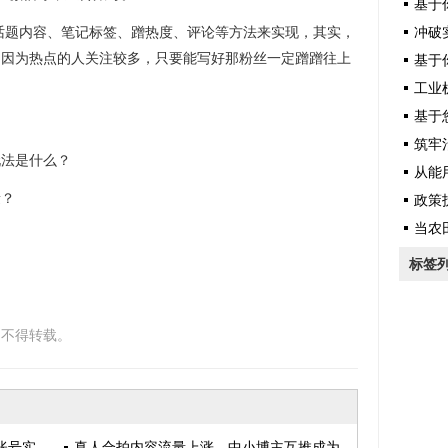
基于你提供
用话题内容、笔记标签、蹭热度、评论等方法来实现，其实，
冲破实验
，因为热点的人关注较多，只要能写好那粉丝一定蹭蹭往上
基于你
工业机
基于您提
筑牢治理
玩法是什么？
从能用
量？
政策护
当农
？
标签
，不得转载。
账号实
真人合拍内容流量上涨，中小博主互推成为