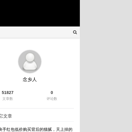
念乡人
51827
0
文章数
评论数
它文章
快手红包低价购买背后的猫腻，天上掉的到底是馅饼还是陷阱？