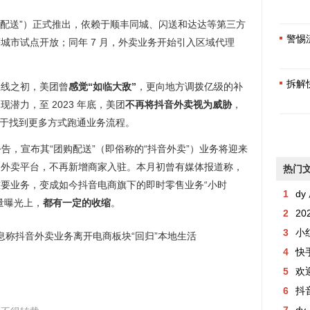
团购配送”）正式推出，依赖于顺丰同城、闪送和达达等第三方
警惕
城市试点开放；同年 7 月，外卖业务开始引入区域代理
拆解
上线之初，美团曾
感觉“如临大敌”
，更向地方调拨亿级的补
潜力，至 2023 年底，美团
不再将抖音外卖视为威胁
，
望于找到更多方式跑通业务流程。
公告，宣布其“团购配送”（即俗称的“抖音外卖”）业务将迎来
家外卖平台，不再新增商家入驻。本月初曾有媒体报道称，
热门
要业务，变成如今抖音电商旗下的即时零售业务“小时
1
dy 
量曝光上，
都有一定的收缩
。
2
2
3
小
4
快手粉丝
5
欢
6
抖音