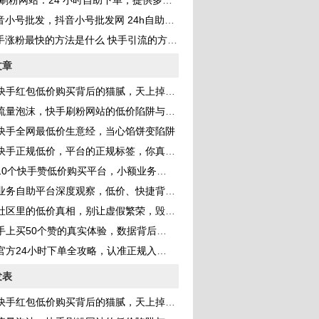
刷粉网站：24 小时自助下单，提供多种 QQ 业务服务，助你成为网红
音小号批发，抖音小号批发网 24h自助发卡？
手涨粉最快的方法是什么 快手引流的方法是什么
文章
手红包低价购买背后的猫腻，天上掉的到底是馅饼还是陷阱？
量泡沫，快手刷粉网站的低价陷阱与真伪辨别全攻略
快手全网最低价生意经，当心馅饼变陷阱
手正规低价，平台的正规标签，你真的会分辨吗？
个快手赞低价购买平台，小额业务背后的真相与风险全解析
务自助平台深度观察，低价、快捷背后的下单风险全面解析
区里的低价真相，别让虚假繁荣，毁了你的生意根基
上买50个赞的真实体验，数据背后的冷思考
方24小时下单全攻略，认准正规入口，远离钓鱼陷阱
发表
手红包低价购买背后的猫腻，天上掉的到底是馅饼还是陷阱？