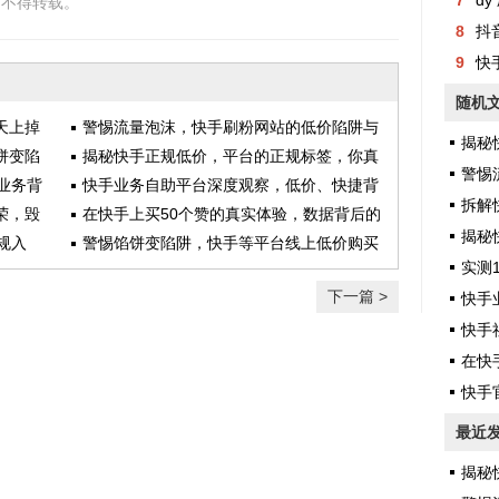
7
dy 
，不得转载。
8
抖
9
快
随机
天上掉
警惕流量泡沫，快手刷粉网站的低价陷阱与
揭秘快
饼变陷
真伪辨别全攻略
揭秘快手正规低价，平台的正规标签，你真
警惕流
业务背
的会分辨吗？
快手业务自助平台深度观察，低价、快捷背
拆解
荣，毁
后的下单风险全面解析
在快手上买50个赞的真实体验，数据背后的
揭秘快
规入
冷思考
警惕馅饼变陷阱，快手等平台线上低价购买
实测10
全攻略与避坑指南
下一篇 >
快手业
快手社
在快手
快手官
最近
揭秘快