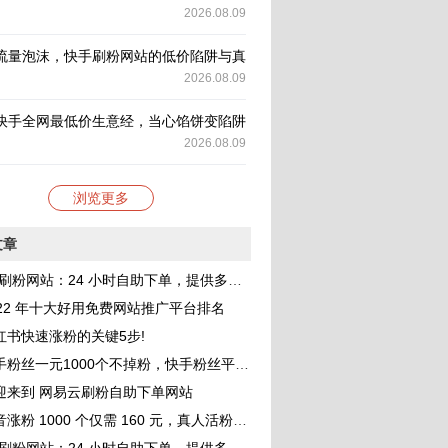
2026.08.09
流量泡沫，快手刷粉网站的低价陷阱与真伪辨别全攻略
2026.08.09
快手全网最低价生意经，当心馅饼变陷阱
2026.08.09
浏览更多
文章
刷粉网站：24 小时自助下单，提供多种 QQ 业务服务，助你成为网红
022 年十大好用免费网站推广平台排名
红书快速涨粉的关键5步!
一元1000个不掉粉，快手粉丝平台 网站免费，小白进来看看，教你如何快速涨粉1000，其实很简单！
迎来到 网易云刷粉自助下单网站
涨粉 1000 个仅需 160 元，真人活粉助力账号价值提升