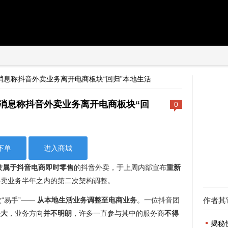
消息称抖音外卖业务离开电商板块“回归”本地生活
消息称抖音外卖业务离开电商板块“回
0
下单
进入商城
隶属于抖音电商即时零售
的抖音外卖，于上周内部宣布
重新
外卖业务半年之内的第二次架构调整。
“易手”——
从本地生活业务调整至电商业务
。一位抖音团
作者其
很大
，业务方向
并不明朗
，许多一直参与其中的服务商
不得
揭秘