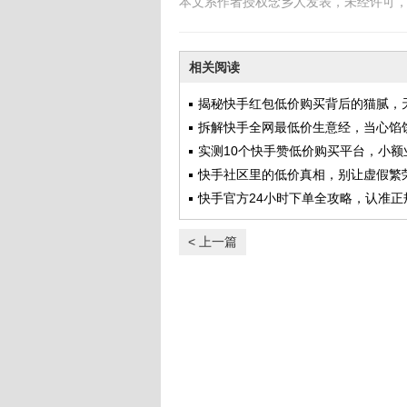
本文系作者授权念乡人发表，未经许可
相关阅读
揭秘快手红包低价购买背后的猫腻，
的到底是馅饼还是陷阱？
拆解快手全网最低价生意经，当心馅
阱
实测10个快手赞低价购买平台，小额
后的真相与风险全解析
快手社区里的低价真相，别让虚假繁
了你的生意根基
快手官方24小时下单全攻略，认准正
口，远离钓鱼陷阱
< 上一篇