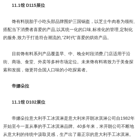
11.1馆 D115展位
馋有料脱胎于小吃头部品牌围炉三国锅盔，以芝士牛肉卷为领衔,
搭配当下消费者喜爱的产品,以其统一化的口味,标准化的管理,定制化
的服务,致力于打造符合潮流的,“Z时代”喜爱的烘焙产品。
目前馋有料系列产品覆盖早、中、晚全时段消费,门店适用于沿
街、商场、食堂、外卖等多种市场定位。未来馋有料将致力于美食探
索和发掘，做更符合国人口味的小吃探索者。
帝娜朵拉
11.1馆 D102展位
帝娜朵拉意大利手工冰淇淋是意大利米开朗冰淇淋公司自1982年
开始至今一直从事的手工冰淇淋品牌。40多年来，米开朗公司不断地
从意大利的传统中汲取灵感，生产出了最正宗的意大利手工冰淇淋。