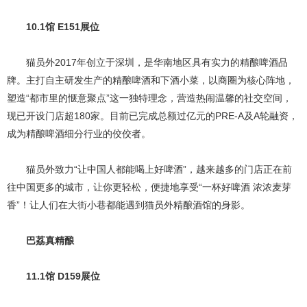
10.1馆 E151展位
猫员外2017年创立于深圳，是华南地区具有实力的精酿啤酒品
牌。主打自主研发生产的精酿啤酒和下酒小菜，以商圈为核心阵地，
塑造“都市里的惬意聚点”这一独特理念，营造热闹温馨的社交空间，
现已开设门店超180家。目前已完成总额过亿元的PRE-A及A轮融资，
成为精酿啤酒细分行业的佼佼者。
猫员外致力“让中国人都能喝上好啤酒”，越来越多的门店正在前
往中国更多的城市，让你更轻松，便捷地享受“一杯好啤酒 浓浓麦芽
香”！让人们在大街小巷都能遇到猫员外精酿酒馆的身影。
巴荔真精酿
11.1馆 D159展位