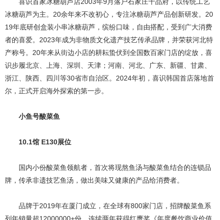
喜识首家冰糖葫芦店2003年9月落户石家庄千品府，以传统工艺
冰糖葫芦为主。20余年来不改初心，专注冰糖葫芦产品创新研发。20
19年底研创盒装小串冰糖葫芦，缤纷口味，自由搭配，受到广大消费
者的喜爱。2023年成为非物质文化遗产技艺传承品牌，并荣获河北特
产称号。20年来从街边小店的耕耘蛰伏到全国数百家门店的绽放，喜
识步履北京、上海、深圳、天津；河南、河北、广东、新疆、甘肃、
浙江、陕西、四川等30省市自治区。2024年初，喜识韩国首店落地首
尔，正式开启海外探索的第一步。
小鱼号酸菜鱼
10.1馆 E130展位
国内小份酸菜鱼领航者，首次将现熬鱼汤与酸菜鱼结合的连锁品
牌，传承非遗技艺鱼汤，做出美味又健康的产品给消费者。
品牌于2019年在厦门成立，在全球有800家门店，招牌酸菜鱼系
列年销量超12000000+份。连续两年获得红鹰奖《年度餐饮商业价值