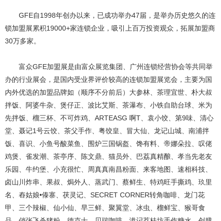
GFE自1998年创办以来，已成功举办47届，是举办历史悠久的连
锁加盟展累积19000+家连锁企业，吸引上百万投资观众，拓展加盟商
30万多家。
富众GFE加盟展是由富众展览集团、广州连锁经营协会等共同举
办的行业展会，是国内受业界评价较高的连锁加盟展览会，主要为国
内外优选的加盟品牌如（顺序不分前后）大参林、茶理宜世、朴大叔
拌饭、阿婆牛杂、煲仔正、波比艾斯、茶瀑布、小铁自助台球、米为
先拌饭、榴三杯、不可炸鸡、ARTEASG 啊T、袁小饺、第9味、清心
堂、聂记1号云饺、茶父手作、粤饺皇、冒大仙、龙记山城、南浦拌
饭、喜识、小鱼号酸菜鱼、围炉三国锅盔、馋有料、帝娜朵拉、叹佬
鸡煲、雀发潮、茶亭序、陈文鼎、猫员外、巴荔真精酿、孝当先老友
乐园、牛约堡、小充很忙、周真真南昌粉面、来客地图、速相科技、
卤山川炸串、果叔、焗外人、蒸武门、蔡鲜生、特鸡旺手撕鸡、玖里
名、舂姑娘•傣寨、茯灵记、SECRET CORNER转角咖啡、龙门花
甲、三个辣椒、仙小仙、早三鲜、聚翼堂、冰虫、榴鲜宝、猴哥食
品、俏张飞杀猪粉、德克士、贝瑞咖啡、港记荔桂坊手作糖水、创膳