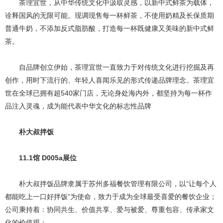
茶理宜世，从中华传统文化中汲取灵感，以新中式鲜茶为载体，
诠释国风的无限可能。现调现售每一杯鲜茶，不使用奶精及长保质期
普通牛奶，不添加反式脂肪酸，打造每一杯既健康又美味的新中式鲜
茶。
自品牌创立伊始，茶理宜世一直致力于对传统文化进行挖掘及再
创作，用时下流行的、年轻人喜闻乐见的形式传递品牌理念。茶理宜
世在全球已拥有超540家门店，无论身处海内外，都坚持为每一杯作
品注入灵魂，成为能代表中华文化的标志性品牌
朴大叔拌饭
11.1馆 D005a展位
朴大叔拌饭品牌隶属于苏州多福餐饮管理有限公司，以“让每个人
都能吃上一口好拌饭”为使命，致力于成为全球最受喜爱的餐饮企业；
公司秉持着：协同共生、价值共享、爱与被爱、尊重包容、传承家文
化的价值观；