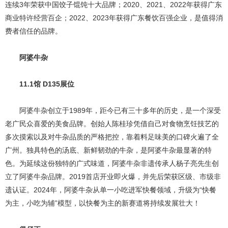
连续3年荣获中国饺子馄饨十大品牌；2020、2021、2022年获得广东
商业特许经营百企；2022、2023年获得广东餐饮百强企业，是值得消
费者信任的品牌。
阿婆牛杂
11.1馆 D135展位
阿婆牛杂创立于1989年，距今已有三十多年的历史，是一个深受
老广民众喜爱的美食品牌。创始人陈桂珍凭借自己对食物烹饪技艺的
多次摸索以及对牛杂品质的严格把控，靠着料足味美的口碑火遍了全
广州。独具特色的汤底、新鲜韧劲的牛杂，是阿婆牛杂最显著的特
色。为延续这份独特的广式味道，阿婆牛杂非遗传承人杨子亮先生创
立了阿婆牛杂品牌。2019首店开业即火爆，并先后荣获区级、市级非
遗认证。2024年，阿婆牛杂从单一小吃进军快餐领域，升级为“快餐
为主，小吃为辅”模型，以快餐为主的新赛道将持续发展壮大！