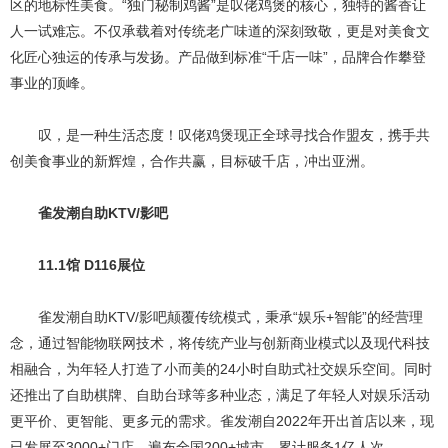
区的地标性美食。“独门秘制鸡酱”是叹佬鸡煲的核心，独特的酱香让
人一试难忘。不仅承载着对传统老广味道的深刻致敬，更是对美食文
化匠心独运的传承与发扬。产品做到标准“千店一味”，品牌合作攀登
事业的顶峰。
叹，是一种生活态度！叹佬鸡煲现正全球寻找合作盟友，携手共
创美食事业的新辉煌，合作共赢，目标破千店，冲出亚洲。
雀发潮自助KTV/影吧
11.1馆 D116展位
雀发潮自助KTV/影吧颠覆传统模式，秉承“娱乐+智能”的经营理
念，通过智能物联网技术，将传统产业与创新商业模式以及现代科技
相融合，为年轻人打造了小而美的24小时自助式社交娱乐空间。同时
还推出了自助棋牌、自助台球等多种业态，满足了年轻人对娱乐活动
更平价、更智能、更多元的需求。雀发潮自2022年开出首店以来，现
已发展至3000+门店，遍布全国200+城市，累计服务1亿人次。