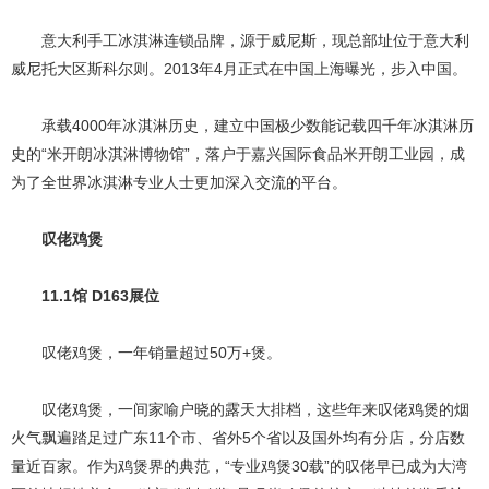
意大利手工冰淇淋连锁品牌，源于威尼斯，现总部址位于意大利
威尼托大区斯科尔则。2013年4月正式在中国上海曝光，步入中国。
承载4000年冰淇淋历史，建立中国极少数能记载四千年冰淇淋历
史的“米开朗冰淇淋博物馆”，落户于嘉兴国际食品米开朗工业园，成
为了全世界冰淇淋专业人士更加深入交流的平台。
叹佬鸡煲
11.1馆 D163展位
叹佬鸡煲，一年销量超过50万+煲。
叹佬鸡煲，一间家喻户晓的露天大排档，这些年来叹佬鸡煲的烟
火气飘遍踏足过广东11个市、省外5个省以及国外均有分店，分店数
量近百家。作为鸡煲界的典范，“专业鸡煲30载”的叹佬早已成为大湾