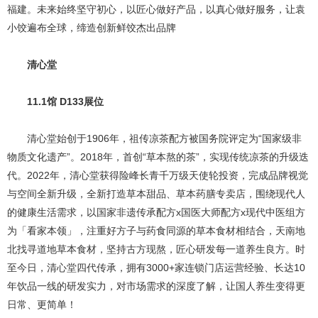
福建。未来始终坚守初心，以匠心做好产品，以真心做好服务，让袁
小饺遍布全球，缔造创新鲜饺杰出品牌
清心堂
11.1馆 D133展位
清心堂始创于1906年，祖传凉茶配方被国务院评定为“国家级非
物质文化遗产”。2018年，首创“草本熬的茶”，实现传统凉茶的升级迭
代。2022年，清心堂获得险峰长青千万级天使轮投资，完成品牌视觉
与空间全新升级，全新打造草本甜品、草本药膳专卖店，围绕现代人
的健康生活需求，以国家非遗传承配方x国医大师配方x现代中医组方
为「看家本领」，注重好方子与药食同源的草本食材相结合，天南地
北找寻道地草本食材，坚持古方现熬，匠心研发每一道养生良方。时
至今日，清心堂四代传承，拥有3000+家连锁门店运营经验、长达10
年饮品一线的研发实力，对市场需求的深度了解，让国人养生变得更
日常、更简单！