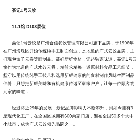
聂记1号云饺
11.1馆 D103展位
聂记1号云饺是广州合信餐饮管理有限公司旗下品牌，于1996年
在广州海珠区开始传统纯手工制面创业，是地道的广式云饺品牌，主
打现包饺子云吞等面制品。聂好新鲜食材，记起独家味道，聂记1号云
饺作为地道的广式水饺云吞，精益求精每一道原材料食品工艺细节，
坚守以用传统纯手工技艺和选用新鲜健康的的食材制作风味生面制品
佳肴，只想把新鲜美味和有机健康传递至家家户户，让每一位顾客尝
到家的味道．
经过将近29年的发展，聂记品牌影响力不断攀升，到如今拥有3
座现代化工厂，在全国区域拥有600余家门店，遍布全国50多个大中
小城市，成为广式云饺领先品牌之一。