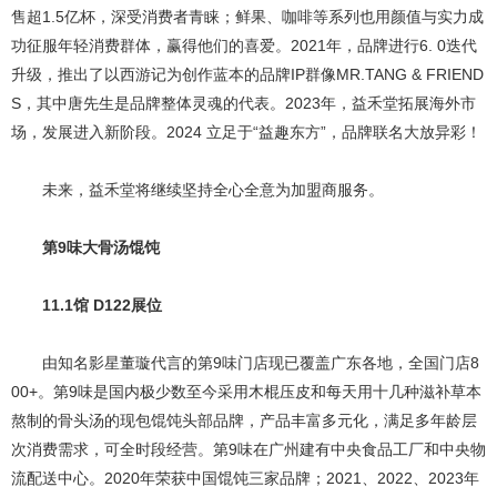
售超1.5亿杯，深受消费者青睐；鲜果、咖啡等系列也用颜值与实力成
功征服年轻消费群体，赢得他们的喜爱。2021年，品牌进行6. 0迭代
升级，推出了以西游记为创作蓝本的品牌IP群像MR.TANG & FRIEND
S，其中唐先生是品牌整体灵魂的代表。2023年，益禾堂拓展海外市
场，发展进入新阶段。2024 立足于“益趣东方”，品牌联名大放异彩！
未来，益禾堂将继续坚持全心全意为加盟商服务。
第9味大骨汤馄饨
11.1馆 D122展位
由知名影星董璇代言的第9味门店现已覆盖广东各地，全国门店8
00+。第9味是国内极少数至今采用木棍压皮和每天用十几种滋补草本
熬制的骨头汤的现包馄饨头部品牌，产品丰富多元化，满足多年龄层
次消费需求，可全时段经营。第9味在广州建有中央食品工厂和中央物
流配送中心。2020年荣获中国馄饨三家品牌；2021、2022、2023年