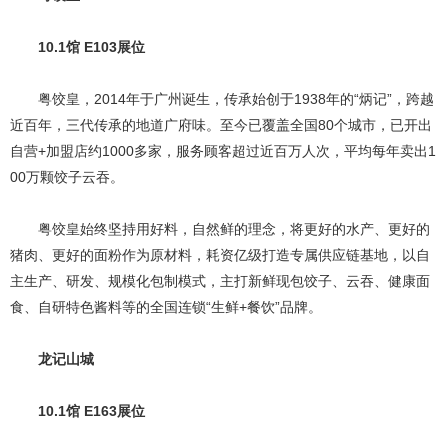
10.1馆 E103展位
粤饺皇，2014年于广州诞生，传承始创于1938年的“炳记”，跨越
近百年，三代传承的地道广府味。至今已覆盖全国80个城市，已开出
自营+加盟店约1000多家，服务顾客超过近百万人次，平均每年卖出1
00万颗饺子云吞。
粤饺皇始终坚持用好料，自然鲜的理念，将更好的水产、更好的
猪肉、更好的面粉作为原材料，耗资亿级打造专属供应链基地，以自
主生产、研发、规模化包制模式，主打新鲜现包饺子、云吞、健康面
食、自研特色酱料等的全国连锁“生鲜+餐饮”品牌。
龙记山城
10.1馆 E163展位