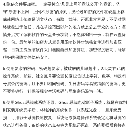
4.隐秘文件要加密。一定要树立“凡是上网即意味公开”的意识，坚
守“涉密不上网，上网不涉密”的原则，没经过加密的文件在硬盘上存
储或网络上传输是明文状态，窃取、截获、还原非常容易；不要对网
络硬盘过于信任，凡在掌控范围以外的地方就是公之于众的地方；谨
慎开启文字编辑软件的云盘备份功能，不然你编辑一份，就在云盘备
份一份。最简单的加密方式就是用压缩软件对隐秘文件进行加密压
缩，目前主流压缩软件采用椭圆曲线加密算法，加密强度较高，能够
很好的保障文件隐秘安全。
5.使用复杂的密码。密码越复杂，被破解的几率越小，因此对自己的
操作系统、邮箱、社交账号要设置长度12位以上字符、数字、特殊符
号混杂的密码，且不要用相同密码、生日密码等易被猜解的密码，更
不要将银行、社保等现实生活密码与网络密码混为一谈。
6.使用Ghost系统或系统还原。Ghost系统也称影子系统，就是在你刚
刚安装系统完毕后，将纯净的系统制作一张系统光盘，一旦系统受
损，可用影子系统快速恢复。系统还原就是操作系统会定期将系统的
状态进行备份，备份的状态点被称为系统还原点，系统受损后直接点