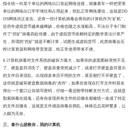
指令统一向某个单位的网络出口发起网络连接，就像塞车一样把受害
单位的网络出口牢牢堵住和占用起来，扰乱正常网络通信，这就是DD
OS网络洪泛攻击。还有一些计算机病毒会将你的计算机作为“矿机”，
近些年虚拟货币越来越稀缺，价格也随之水涨船高，不法分子专门制
作了“挖矿”病毒四处传播，由于虚拟货币依赖特定的数学算法计算产
生，所谓的“挖矿”就是不断计算，试图生成虚拟货币，此类病毒会压
榨计算资源和网络带宽资源，给正常使用带来不便。
6.计算机病毒对文件系统的破坏力最大，如果你的桌面图标突然不见
了、硬盘盘符消失了、硬盘容量突然减少了，或者打开硬盘盘符显示
的文件目录混乱、出现很多来历不明的文件，甚至都打不开硬盘了，
这些就是破坏硬盘数据病毒的“杰作”；如果你发现在打开文件时莫名
弹出一个窗口让你填写密码，仔细一看还附带转帐支付方式，这就是
勒索病毒在搞鬼；还有你发现所有文件的后缀名都被统一改成了特定
的文件后缀名，这就是文件感染病毒在捣乱，林林总总花样繁多，让
人颇为无奈。
三、拿什么拯救你，我的计算机