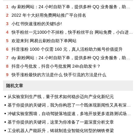
1
dy 刷粉网站：24 小时自助下单，提供多种 QQ 业务服务，助你成为网红
2
2022 年十大好用免费网站推广平台排名
3
小红书快速涨粉的关键5步!
4
快手粉丝一元1000个不掉粉，快手粉丝平台 网站免费，小白进来看看，教你如何快速涨粉1000，其实很简单！
5
欢迎来到 网易云刷粉自助下单网站
6
抖音涨粉 1000 个仅需 160 元，真人活粉助力账号价值提升
7
dy 刷粉网站：24 小时自助下单，提供多种 QQ 业务服务，助你成为网红
8
抖音小号批发，抖音小号批发网 24h自助发卡？
9
快手涨粉最快的方法是什么 快手引流的方法是什么
随机文章
从实验室到生产线，量子技术如何稳步迈向产业化新纪元
基于你提供的关键词，我为你构思了一个既体现新闻性又具有深度的标题，并完成了一篇完整的文章
冲破实验室围墙，自动驾驶落地提速，多地开放更多道路测试场景构建真实考场
基于你提供的关键词，这里为你准备了一篇深度分析文章
工业机器人产能跃升，铸就制造业智能化转型的钢铁脊梁