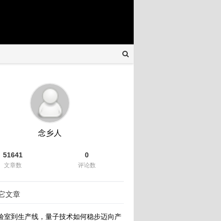
念乡人
51641
0
文章数
评论数
它文章
验室到生产线，量子技术如何稳步迈向产业化新纪元