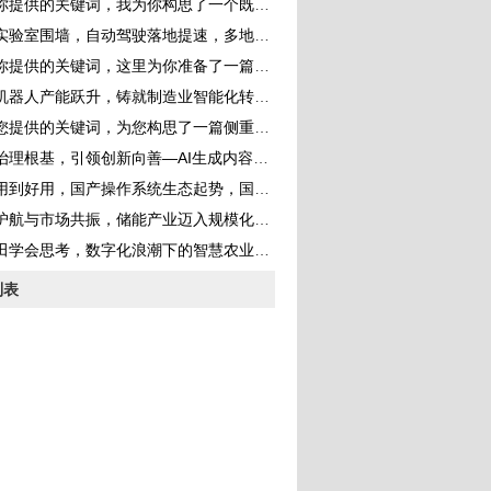
的关键词，我为你构思了一个既体现新闻性又具有深度的标题，并完成了一篇完整的文章
室围墙，自动驾驶落地提速，多地开放更多道路测试场景构建真实考场
提供的关键词，这里为你准备了一篇深度分析文章
器人产能跃升，铸就制造业智能化转型的钢铁脊梁
供的关键词，为您构思了一篇侧重于产业分析与能源转型的深度文章
根基，引领创新向善—AI生成内容监管持续强化 规范行业健康发展
到好用，国产操作系统生态起势，国产化替代步入快车道
航与市场共振，储能产业迈入规模化发展黄金期
田学会思考，数字化浪潮下的智慧农业革命
列表