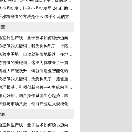
刷粉网站：24 小时自助下单，提供多种 QQ 业务服务，助你成为网红
音小号批发，抖音小号批发网 24h自助发卡？
手涨粉最快的方法是什么 快手引流的方法是什么
文章
室到生产线，量子技术如何稳步迈向产业化新纪元
的关键词，我为你构思了一个既体现新闻性又具有深度的标题，并完成了一篇完整的文章
室围墙，自动驾驶落地提速，多地开放更多道路测试场景构建真实考场
提供的关键词，这里为你准备了一篇深度分析文章
器人产能跃升，铸就制造业智能化转型的钢铁脊梁
供的关键词，为您构思了一篇侧重于产业分析与能源转型的深度文章
根基，引领创新向善—AI生成内容监管持续强化 规范行业健康发展
到好用，国产操作系统生态起势，国产化替代步入快车道
航与市场共振，储能产业迈入规模化发展黄金期
发表
室到生产线，量子技术如何稳步迈向产业化新纪元