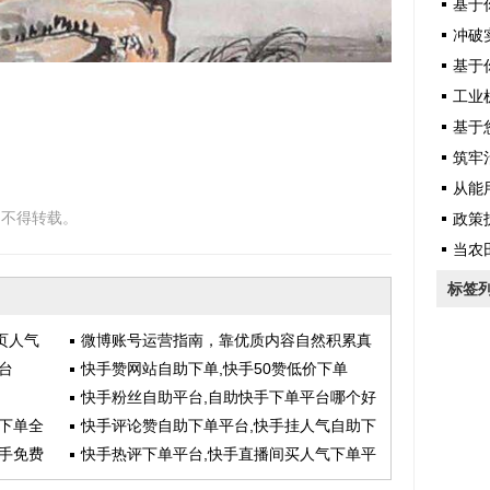
基于你提供
冲破实验
基于你
工业机
基于您提
筑牢治理
从能用
，不得转载。
政策护
当农
标签
页人气
微博账号运营指南，靠优质内容自然积累真
台
实粉丝
快手赞网站自助下单,快手50赞低价下单
快手粉丝自助平台,自助快手下单平台哪个好
下单全
快手评论赞自助下单平台,快手挂人气自助下
手免费
单
快手热评下单平台,快手直播间买人气下单平
台