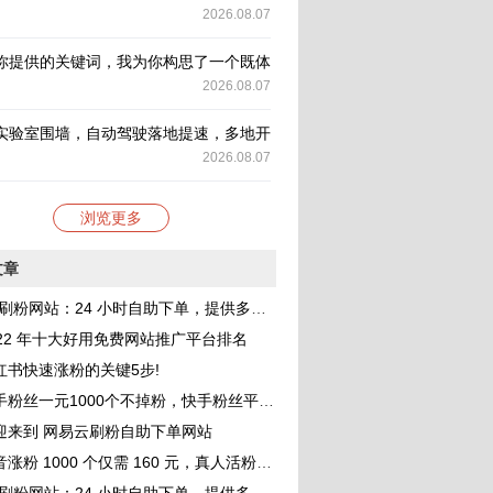
2026.08.07
你提供的关键词，我为你构思了一个既体现新闻性又具有深度的标题，并
2026.08.07
实验室围墙，自动驾驶落地提速，多地开放更多道路测试场景构建真实考
2026.08.07
浏览更多
文章
刷粉网站：24 小时自助下单，提供多种 QQ 业务服务，助你成为网红
022 年十大好用免费网站推广平台排名
红书快速涨粉的关键5步!
一元1000个不掉粉，快手粉丝平台 网站免费，小白进来看看，教你如何快速涨粉1000，其实很简单！
迎来到 网易云刷粉自助下单网站
涨粉 1000 个仅需 160 元，真人活粉助力账号价值提升