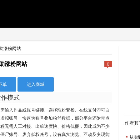
自助涨粉网站
自助涨粉网站
0
下单
进入商城
运作模式
只需输入作品或账号链接、选择涨粉套餐、在线支付即可自
控虚拟账号，快速为账号叠加粉丝数据，部分平台还附带点
作者其
过程无需人工对接、出单速度快、价格低廉，因此成为不少
为僵尸账号、废弃低权账号，没有真实浏览、互动及变现能
从实