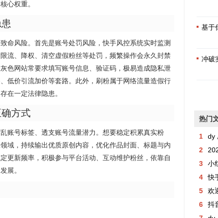
号核心权重。
隐患
基于
的致命风险。首先是账号处罚风险，快手风控系统实时监测
发限流、降权、清空虚假粉丝等处罚，频繁操作会永久封禁
冲破
质灰色网站常要求填写账号信息、验证码，极易造成隐私泄
路、低价引流加价等套路。此外，刷粉属于网络流量造假行
，存在一定法律隐患。
正确方式
热门
打乱账号标签、透支账号流量潜力。想要稳定积累真实粉
1
dy 
直领域，持续输出优质原创内容，优化作品封面、标题与内
2
2
稳定更新频率，积极参与平台活动、互动维护粉丝，依靠自
3
小
定发展。
4
快手粉丝
5
欢
6
抖音