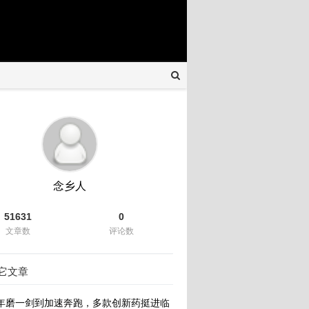
念乡人
51631
0
文章数
评论数
它文章
年磨一剑到加速奔跑，多款创新药挺进临床，解码生物医药研发的中国速