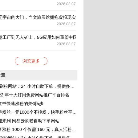
2026.08.07
元宇宙的大门，当文旅展馆拥抱虚拟现实，我们该如何安放身与心？
2026.08.07
慧工厂到无人矿山，5G应用如何重塑中国工业的底层逻辑
2026.08.07
浏览更多
文章
刷粉网站：24 小时自助下单，提供多种 QQ 业务服务，助你成为网红
022 年十大好用免费网站推广平台排名
红书快速涨粉的关键5步!
一元1000个不掉粉，快手粉丝平台 网站免费，小白进来看看，教你如何快速涨粉1000，其实很简单！
迎来到 网易云刷粉自助下单网站
涨粉 1000 个仅需 160 元，真人活粉助力账号价值提升