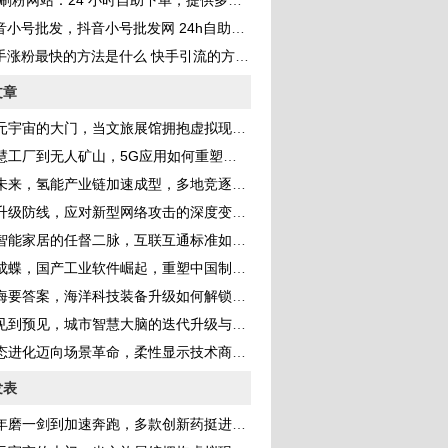
刷粉网站：24 小时自助下单，提供多种 QQ 业务服务，助你成为网红
音小号批发，抖音小号批发网 24h自助发卡？
手涨粉最快的方法是什么 快手引流的方法是什么
文章
宙的大门，当文旅展馆拥抱虚拟现实，我们该如何安放身与心？
工厂到无人矿山，5G应用如何重塑中国工业的底层逻辑
来，氢能产业链加速成型，多地竞逐万亿赛道新机遇
级防线，应对新型网络攻击的深度变革与战略重构
能家居的任督二脉，互联互通标准如何终结生态割据时代
蝶，国产工业软件崛起，重塑中国制造自主筋骨
要答案，海洋科技装备升级如何解锁蓝色宝库新可能
到预见，城市智慧大脑的迭代升级与治理现代化跃迁
进化迈向场景革命，柔性显示技术商业化落地正酣
发表
一剑到加速奔跑，多款创新药挺进临床，解码生物医药研发的中国速度