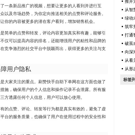
推开元宇
布了一条新品推广的视频，想要让更多的人看到并进行互
从智慧
受众以及市场趋势，为你定向推送相关的点赞和评论服务。
绿动未
能让你的内容被更多的潜在客户看到，增加销售机会。
筑牢升
仅是简单的点赞和转发，评论内容更加真实和有趣，能够引
打通智
，不仅可以提高内容的排名，还能增强用户的粘性和品牌的
破茧成
户在竞争激烈的社交平台中脱颖而出，获得更多的关注与支
向深海
从看见
保障用户隐私
从形态
标签
直是大家关注的重点。刷赞快手自助下单网在这方面也做了
护措施，确保用户的个人信息和操作记录不会泄露。所有服
第三方透露任何个人信息，用户可以放心使用。
所有的点赞、评论、转发等行为都是真实有效的，避免了虚
了平台的服务质量，也确保了用户在使用过程中的安全性和