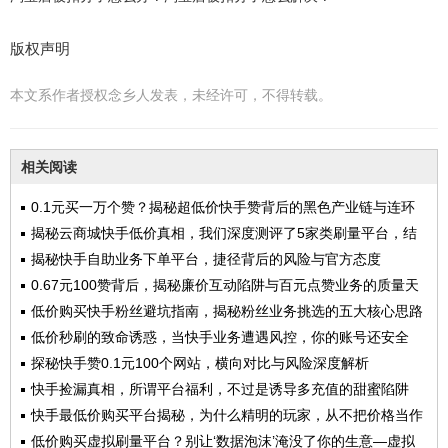
版权声明
本文系作者授权念乡人发表，未经许可，不得转载。
相关阅读
0.1元买一万个赞？揭秘超低价快手赞背后的黑色产业链与连环
套路
揭秘云商城快手低价真相，我们深度测评了5家类刷量平台，结
果触目惊心
揭秘快手自助业务下单平台，捷径背后的风险与官方态度
0.67元100赞背后，揭秘廉价互动陷阱与百元点赞业务的质量天
壤之别
低价购买快手粉丝避坑指南，揭秘粉丝业务挑选的五大核心思路
低价秒刷的致命诱惑，当快手业务遭遇风控，你的账号还安全
吗？
探秘快手赞0.1元100个网站，横向对比与风险深度解析
快手捡漏真相，所谓平台福利，不过是诱导多充值的甜蜜陷阱
快手最低价购买平台揭秘，为什么精明的玩家，从不把价格当作
第一标准？
低价购买虚拟刷量平台？别让‘数据泡沫’淹没了你的生意—虚拟