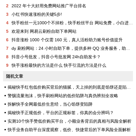
2
2022 年十大好用免费网站推广平台排名
3
小红书快速涨粉的关键5步!
4
快手粉丝一元1000个不掉粉，快手粉丝平台 网站免费，小白进来看看，教你如何快速涨粉1000，其实很简单！
5
欢迎来到 网易云刷粉自助下单网站
6
抖音涨粉 1000 个仅需 160 元，真人活粉助力账号价值提升
7
dy 刷粉网站：24 小时自助下单，提供多种 QQ 业务服务，助你成为网红
8
抖音小号批发，抖音小号批发网 24h自助发卡？
9
快手涨粉最快的方法是什么 快手引流的方法是什么
随机文章
揭秘快手红包低价购买背后的猫腻，天上掉的到底是馅饼还是陷阱？
警惕流量泡沫，快手刷粉网站的低价陷阱与真伪辨别全攻略
拆解快手全网最低价生意经，当心馅饼变陷阱
揭秘快手正规低价，平台的正规标签，你真的会分辨吗？
实测10个快手赞低价购买平台，小额业务背后的真相与风险全解析
快手业务自助平台深度观察，低价、快捷背后的下单风险全面解析