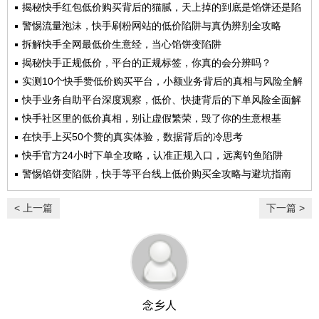
揭秘快手红包低价购买背后的猫腻，天上掉的到底是馅饼还是陷
阱？
警惕流量泡沫，快手刷粉网站的低价陷阱与真伪辨别全攻略
拆解快手全网最低价生意经，当心馅饼变陷阱
揭秘快手正规低价，平台的正规标签，你真的会分辨吗？
实测10个快手赞低价购买平台，小额业务背后的真相与风险全解
析
快手业务自助平台深度观察，低价、快捷背后的下单风险全面解
析
快手社区里的低价真相，别让虚假繁荣，毁了你的生意根基
在快手上买50个赞的真实体验，数据背后的冷思考
快手官方24小时下单全攻略，认准正规入口，远离钓鱼陷阱
警惕馅饼变陷阱，快手等平台线上低价购买全攻略与避坑指南
< 上一篇
下一篇 >
念乡人