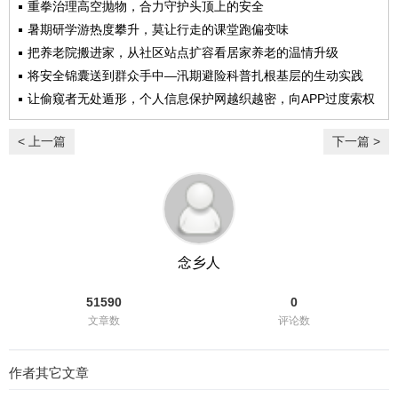
重拳治理高空抛物，合力守护头顶上的安全
暑期研学游热度攀升，莫让行走的课堂跑偏变味
把养老院搬进家，从社区站点扩容看居家养老的温情升级
将安全锦囊送到群众手中—汛期避险科普扎根基层的生动实践
让偷窥者无处遁形，个人信息保护网越织越密，向APP过度索权
说不
< 上一篇
下一篇 >
念乡人
51590
0
文章数
评论数
作者其它文章