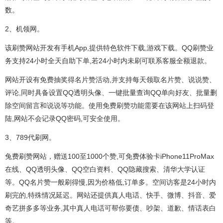
数。
2、机领网。
该刷赞网站开发有手机App,提供特色软件下载,游戏下载。QQ刷赞业
务支持24小时全天自助下单,若24小时内未刷可联系客服全额退款。
网站开设有免费抽奖得名片赞活动,并支持每天领取名片赞、说说赞、
评论,同时具备设置QQ透明头像、一键批量查询QQ单向好友、批量删
除空间留言和说说等功能。使用免费刷赞功能需要在该网站上扫码登
陆,网站不会记录QQ密码,可安全使用。
3、789代刷网。
兔费刷赞网站，赠送100至1000个赞,可免费体验卡iPhone11ProMax
在线、QQ透明头像、QQ空白资料、QQ隐藏搜索、清华大学认证
等。QQ名片赞一般刷得慢,因为价格低,订单多。空间访客是24小时内
刷完的,特殊情况延迟。网站还提供真人电话、快手、微博、抖音、爱
奇艺拼多多等业务,其中真人电话可帮你要债、吵架、道歉、情话表白
等。