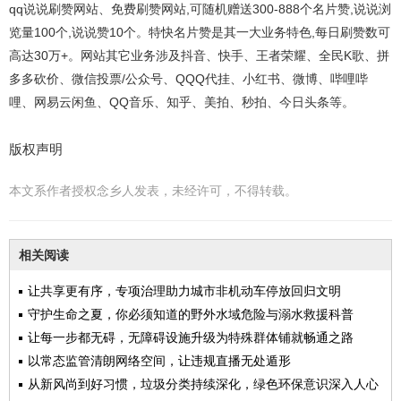
qq说说刷赞网站、免费刷赞网站,可随机赠送300-888个名片赞,说说浏
览量100个,说说赞10个。特快名片赞是其一大业务特色,每日刷赞数可
高达30万+。网站其它业务涉及抖音、快手、王者荣耀、全民K歌、拼
多多砍价、微信投票/公众号、QQQ代挂、小红书、微博、哔哩哔
哩、网易云闲鱼、QQ音乐、知乎、美拍、秒拍、今日头条等。
版权声明
本文系作者授权念乡人发表，未经许可，不得转载。
相关阅读
让共享更有序，专项治理助力城市非机动车停放回归文明
守护生命之夏，你必须知道的野外水域危险与溺水救援科普
让每一步都无碍，无障碍设施升级为特殊群体铺就畅通之路
以常态监管清朗网络空间，让违规直播无处遁形
从新风尚到好习惯，垃圾分类持续深化，绿色环保意识深入人心