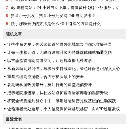
7
dy 刷粉网站：24 小时自助下单，提供多种 QQ 业务服务，助你成为网红
8
抖音小号批发，抖音小号批发网 24h自助发卡？
9
快手涨粉最快的方法是什么 快手引流的方法是什么
随机文章
守护生命之夏，你必须知道的野外水域危险与溺水救援科普
让每一步都无碍，无障碍设施升级为特殊群体铺就畅通之路
以常态监管清朗网络空间，让违规直播无处遁形
从新风尚到好习惯，垃圾分类持续深化，绿色环保意识深入人心
重拳治理高空抛物，合力守护头顶上的安全
暑期研学游热度攀升，莫让行走的课堂跑偏变味
把养老院搬进家，从社区站点扩容看居家养老的温情升级
将安全锦囊送到群众手中—汛期避险科普扎根基层的生动实践
让偷窥者无处遁形，个人信息保护网越织越密，向APP过度索权说不
最近发表